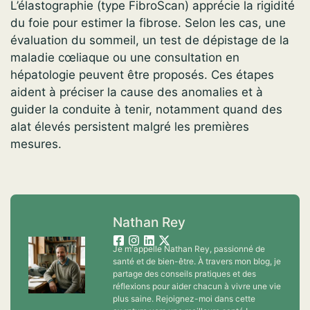
L’élastographie (type FibroScan) apprécie la rigidité
du foie pour estimer la fibrose. Selon les cas, une
évaluation du sommeil, un test de dépistage de la
maladie cœliaque ou une consultation en
hépatologie peuvent être proposés. Ces étapes
aident à préciser la cause des anomalies et à
guider la conduite à tenir, notamment quand des
alat élevés persistent malgré les premières
mesures.
Nathan Rey
Je m'appelle Nathan Rey, passionné de
santé et de bien-être. À travers mon blog, je
partage des conseils pratiques et des
réflexions pour aider chacun à vivre une vie
plus saine. Rejoignez-moi dans cette