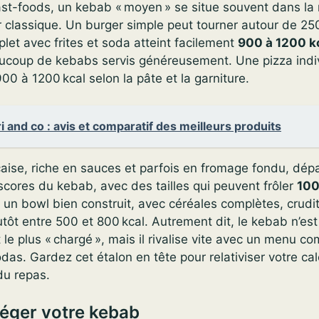
ast-foods, un kebab « moyen » se situe souvent dans l
 classique. Un burger simple peut tourner autour de 250
et avec frites et soda atteint facilement
900 à 1200 k
coup de kebabs servis généreusement. Une pizza indiv
00 à 1200 kcal selon la pâte et la garniture.
i and co : avis et comparatif des meilleurs produits
çaise, riche en sauces et parfois en fromage fondu, dép
scores du kebab, avec des tailles qui peuvent frôler
100
un bowl bien construit, avec céréales complètes, crudi
lutôt entre 500 et 800 kcal. Autrement dit, le kebab n’es
e plus « chargé », mais il rivalise vite avec un menu co
sodas. Gardez cet étalon en tête pour relativiser votre ca
du repas.
éger votre kebab