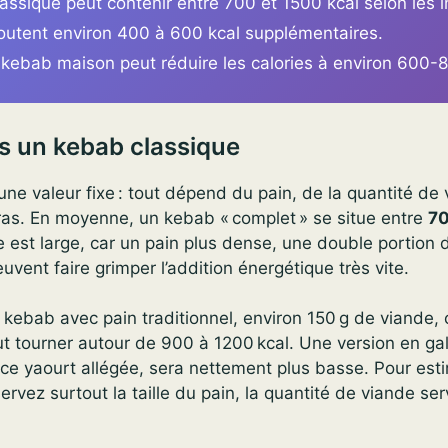
ssique peut contenir entre 700 et 1500 kcal selon les i
joutent environ 400 à 600 kcal supplémentaires.
 kebab maison peut réduire les calories à environ 600-8
s un kebab classique
ne valeur fixe : tout dépend du pain, de la quantité de
ras. En moyenne, un kebab « complet » se situe entre
70
e est large, car un pain plus dense, une double portion
uvent faire grimper l’addition énergétique très vite.
un kebab avec pain traditionnel, environ 150 g de viande,
 tourner autour de 900 à 1200 kcal. Une version en gale
ce yaourt allégée, sera nettement plus basse. Pour est
rvez surtout la taille du pain, la quantité de viande serv