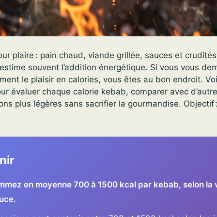
ur plaire : pain chaud, viande grillée, sauces et crudité
s-estime souvent l’addition énergétique. Si vous vous d
ent le plaisir en calories, vous êtes au bon endroit. Vo
pour évaluer chaque calorie kebab, comparer avec d’autre
ons plus légères sans sacrifier la gourmandise. Objectif
nir
mez en moyenne 700 à 1500 kcal par kebab, selon la v
auce.