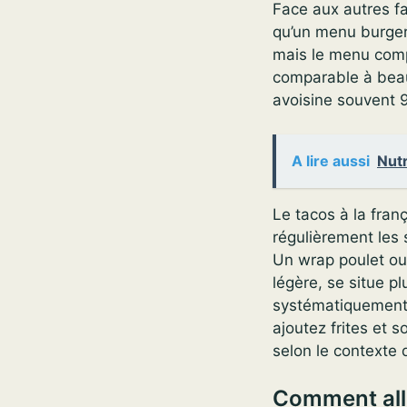
Face aux autres f
qu’un menu burger
mais le menu compl
comparable à beau
avoisine souvent 9
A lire aussi
Nutr
Le tacos à la fran
régulièrement les 
Un wrap poulet ou 
légère, se situe p
systématiquement l
ajoutez frites et 
selon le contexte 
Comment all