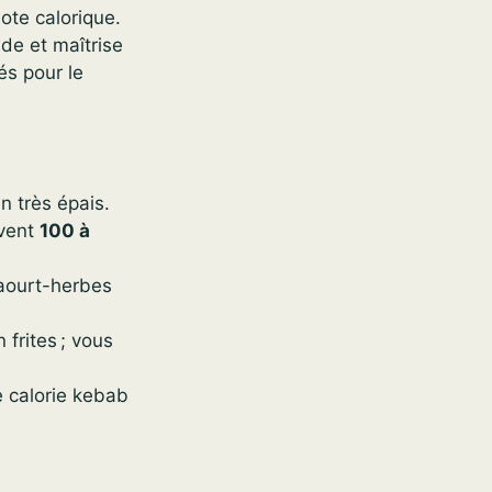
note calorique.
nde et maîtrise
és pour le
in très épais.
uvent
100 à
yaourt-herbes
 frites ; vous
e calorie kebab