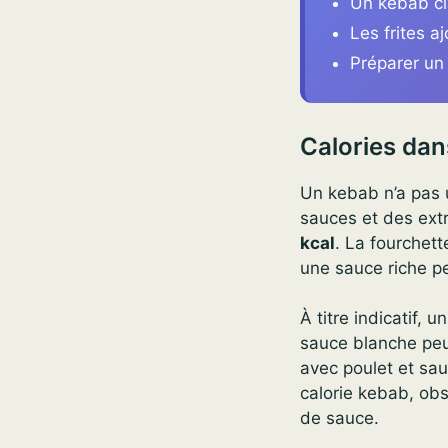
Un kebab cla
Les frites a
Préparer un
Calories dan
Un kebab n’a pas u
sauces et des ext
kcal
. La fourchett
une sauce riche pe
À titre indicatif, 
sauce blanche peut
avec poulet et sau
calorie kebab, obse
de sauce.