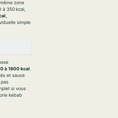
a même zone
 à 350 kcal,
cal
,
iduelle simple
asse
0 à 1800 kcal
.
tés et sauce
t pas
mplet si vous
lorie kebab