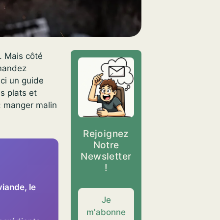
s. Mais côté
emandez
ici un guide
s plats et
 : manger malin
Rejoignez
Notre
Newsletter
!
iande, le
Je
m'abonne