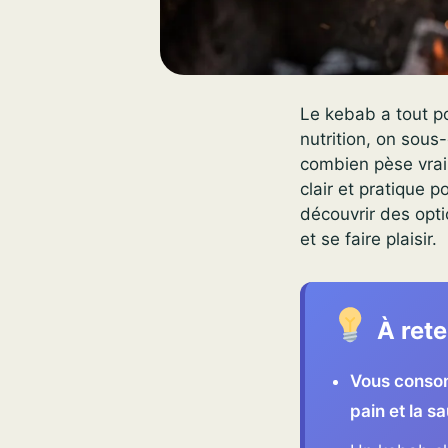
Le kebab a tout po
nutrition, on sou
combien pèse vraim
clair et pratique 
découvrir des opti
et se faire plaisir.
À rete
Vous consom
pain et la s