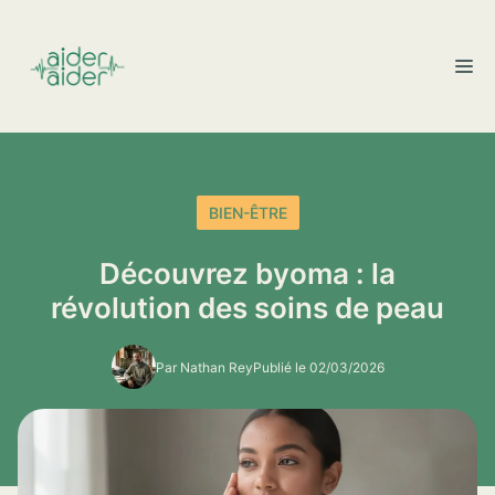
Aller
au
M
contenu
BIEN-ÊTRE
Découvrez byoma : la
révolution des soins de peau
Par Nathan Rey
Publié le 02/03/2026