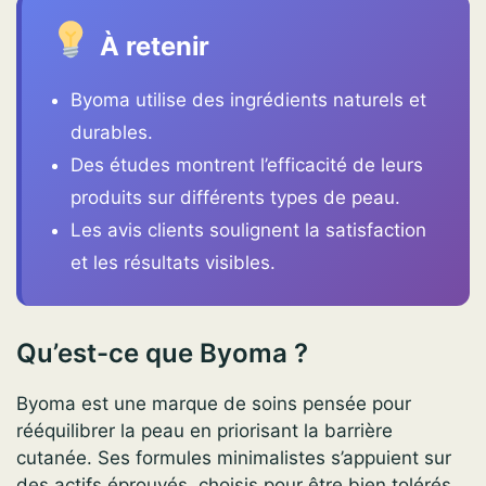
À retenir
Byoma utilise des ingrédients naturels et
durables.
Des études montrent l’efficacité de leurs
produits sur différents types de peau.
Les avis clients soulignent la satisfaction
et les résultats visibles.
Qu’est-ce que Byoma ?
Byoma est une marque de soins pensée pour
rééquilibrer la peau en priorisant la barrière
cutanée. Ses formules minimalistes s’appuient sur
des actifs éprouvés, choisis pour être bien tolérés