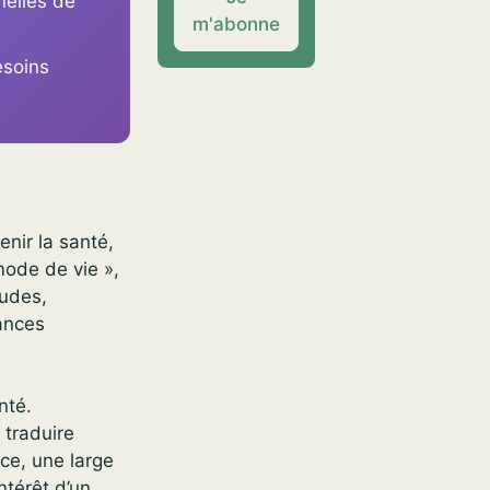
nelles de
m'abonne
esoins
enir la santé,
 mode de vie »,
tudes,
ances
nté.
 traduire
ce, une large
ntérêt d’un