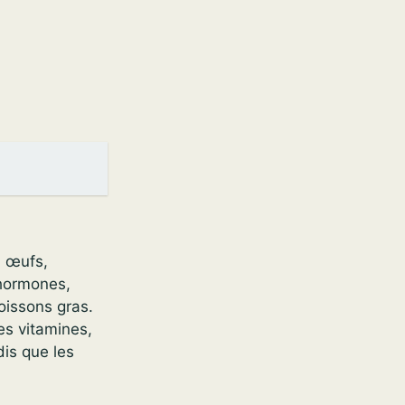
, œufs,
 hormones,
poissons gras.
Les vitamines,
dis que les