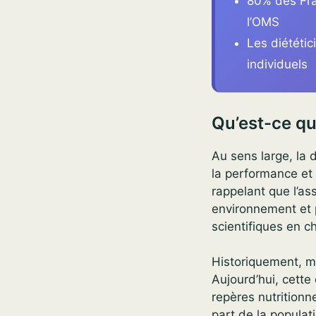
80% des Fra
l’OMS
Les diététi
individuels
Qu’est-ce qu
Au sens large, la d
la performance et 
rappelant que l’as
environnement et 
scientifiques en c
Historiquement, mé
Aujourd’hui, cette 
repères nutritionn
part de la populati