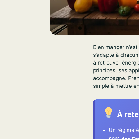
Bien manger n’est 
s’adapte à chacun.
à retrouver énergie
principes, ses app
accompagne. Prene
simple à mettre en
À rete
Un régime é