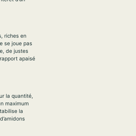
s, riches en
ne se joue pas
e, de justes
 rapport apaisé
r la quantité,
 un maximum
abilise la
x d’amidons