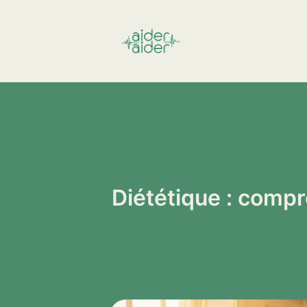
Aller
au
contenu
Diététique : compr