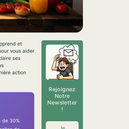
apprend et
pour vous aider
claire ses
us
ière action
Rejoignez
Notre
Newsletter
!
es de 30%
Je