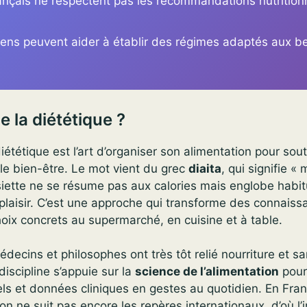
nçais ne respectent pas les recommandations nutrition
ciens peuvent aider à établir des régimes adaptés aux b
e la diététique ?
iététique est l’art d’organiser son alimentation pour sout
le bien-être. Le mot vient du grec
diaita
, qui signifie «
siette ne se résume pas aux calories mais englobe habi
plaisir. C’est une approche qui transforme des connaiss
hoix concrets au supermarché, en cuisine et à table.
decins et philosophes ont très tôt relié nourriture et sa
discipline s’appuie sur la
science de l’alimentation
pour
els et données cliniques en gestes au quotidien. En Fran
on ne suit pas encore les repères internationaux, d’où l’i