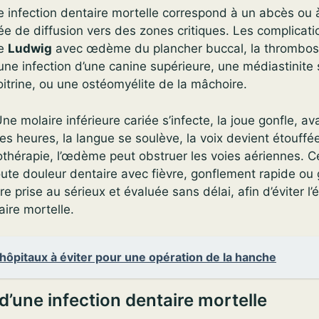
infection dentaire mortelle correspond à un abcès ou à 
e de diffusion vers des zones critiques. Les complicati
de
Ludwig
avec œdème du plancher buccal, la thrombo
ne infection d’une canine supérieure, une médiastinite si
itrine, ou une ostéomyélite de la mâchoire.
e molaire inférieure cariée s’infecte, la joue gonfle, av
ques heures, la langue se soulève, la voix devient étouffé
othérapie, l’œdème peut obstruer les voies aériennes. C
toute douleur dentaire avec fièvre, gonflement rapide ou
tre prise au sérieux et évaluée sans délai, afin d’éviter l’
aire mortelle.
hôpitaux à éviter pour une opération de la hanche
une infection dentaire mortelle