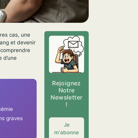
ares cas, une
sang et devenir
e, comprendre
e d’une
Rejoignez
Notre
Newsletter
!
icémie
ns graves
Je
m'abonne