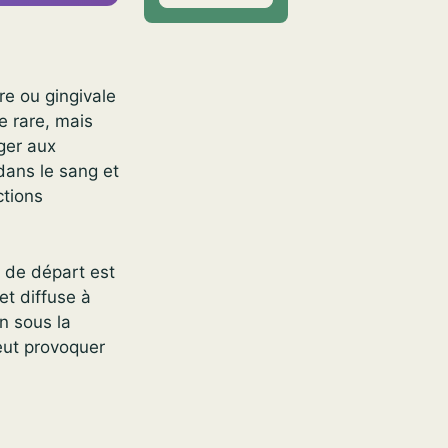
re ou gingivale
e rare, mais
ager aux
dans le sang et
ctions
t de départ est
et diffuse à
on sous la
peut provoquer