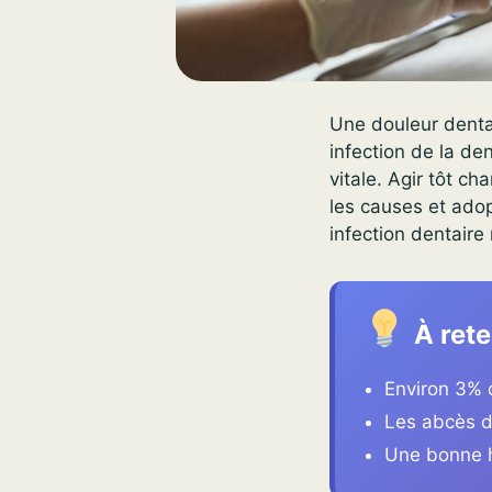
Une douleur dentai
infection de la de
vitale. Agir tôt c
les causes et adop
infection dentaire 
À rete
Environ 3% 
Les abcès d
Une bonne h