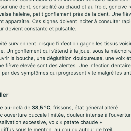
 sur une dent, sensibilité au chaud et au froid, gencive 
aise haleine, petit gonflement près de la dent. Une fiè
t apparaître. Ces signes doivent inciter à consulter ra
ur devient constante et pulsatile.
ité surviennent lorsque l’infection gagne les tissus voisi
ne. Un gonflement qui s’étend à la joue, sous la mâchoir
ouvrir la bouche, une déglutition douloureuse, une voix é
ne fièvre élevée sont des alertes. Une infection dentaire
 par des symptômes qui progressent vite malgré les ant
ller
ée au-delà de
38,5 °C
, frissons, état général altéré
 ouverture buccale limitée, douleur intense à l’ouvertu
salivation excessive, voix « patate chaude »
diffus sous le menton, au cou ou autour de l’œil