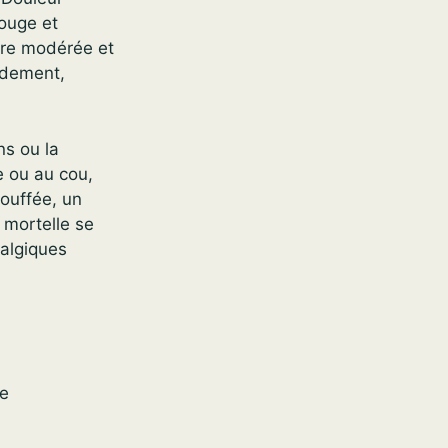
rouge et
vre modérée et
pidement,
ns ou la
e ou au cou,
touffée, un
 mortelle se
algiques
re