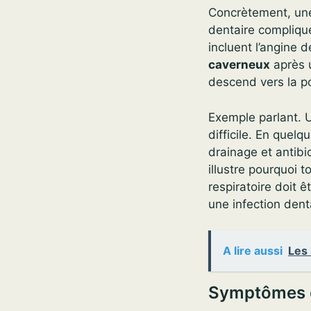
Concrètement, une 
dentaire compliqué
incluent l’angine 
caverneux
après u
descend vers la po
Exemple parlant. Un
difficile. En quel
drainage et antibi
illustre pourquoi 
respiratoire doit ê
une infection dent
A lire aussi
Les 
Symptômes d’