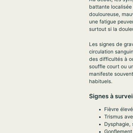
battante localisée
douloureuse, mauv
une fatigue peuven
surtout si la doule
Les signes de grav
circulation sangui
des difficultés à 
souffle court ou u
manifeste souvent
habituels.
Signes à survei
Fièvre élev
Trismus avec
Dysphagie, 
Gonflement 