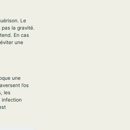
guérison. Le
pas la gravité.
étend. En cas
 éviter une
ovoque une
aversent l’os
, les
 infection
est