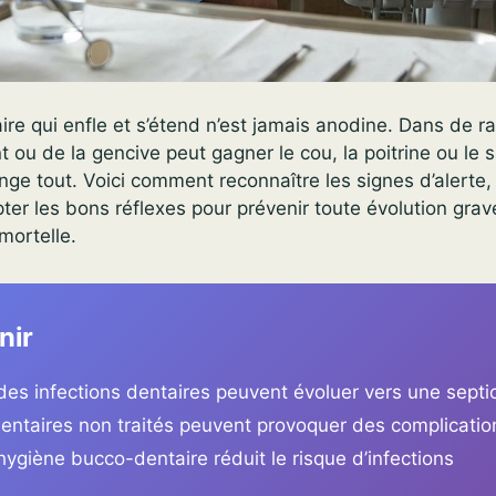
re qui enfle et s’étend n’est jamais anodine. Dans de r
nt ou de la gencive peut gagner le cou, la poitrine ou le 
hange tout. Voici comment reconnaître les signes d’alert
ter les bons réflexes pour prévenir toute évolution grav
mortelle.
nir
des infections dentaires peuvent évoluer vers une sept
entaires non traités peuvent provoquer des complicatio
ygiène bucco-dentaire réduit le risque d’infections