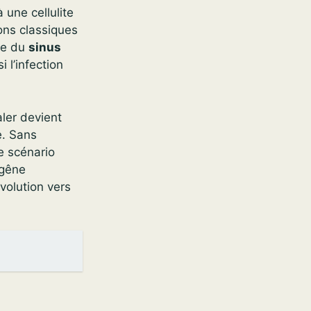
une cellulite
ons classiques
se du
sinus
 l’infection
aler devient
e. Sans
e scénario
 gêne
évolution vers