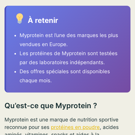
À retenir
Myprotein est l’une des marques les plus
vendues en Europe.
Les protéines de Myprotein sont testées
par des laboratoires indépendants.
Des offres spéciales sont disponibles
chaque mois.
Qu’est-ce que Myprotein ?
Myprotein est une marque de nutrition sportive
reconnue pour ses
protéines en poudre
, acides
aminés, vitamines, snacks et aides à la