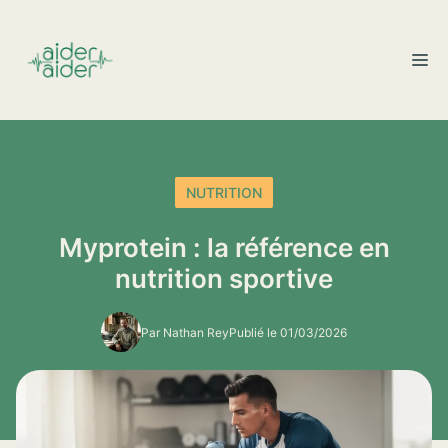
Aller
au
M
contenu
NUTRITION
Myprotein : la référence en
nutrition sportive
Par Nathan Rey
Publié le 01/03/2026