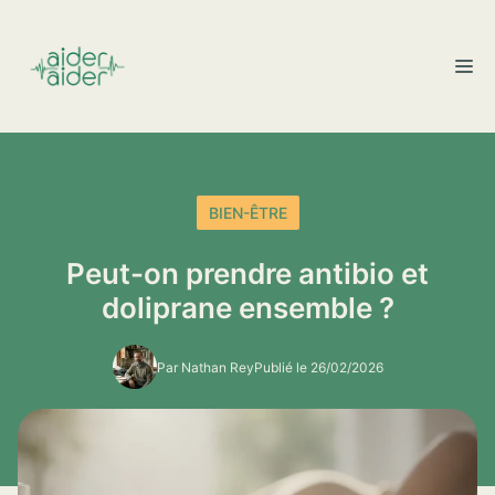
Aller
au
M
contenu
BIEN-ÊTRE
Peut-on prendre antibio et
doliprane ensemble ?
Par Nathan Rey
Publié le 26/02/2026