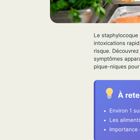
Le staphylocoque 
intoxications rapi
risque. Découvrez 
symptômes apparai
pique-niques pour 
À rete
Environ 1 su
Les aliment
Importance 