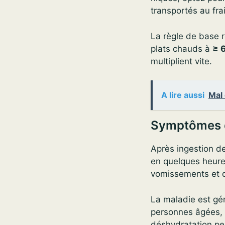
transportés au frai
La règle de base r
plats chauds à
≥ 
multiplient vite.
A lire aussi
Mal 
Symptômes d
Après ingestion d
en quelques heures
vomissements et 
La maladie est gé
personnes âgées, 
déshydratation pe