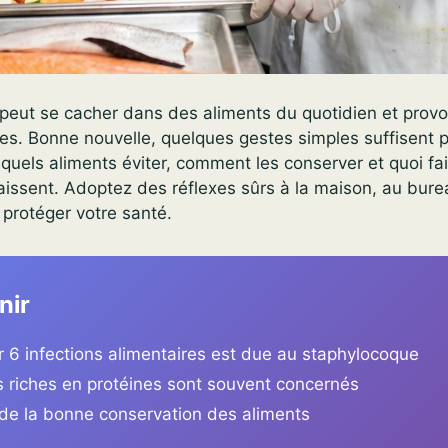
peut se cacher dans des aliments du quotidien et prov
des. Bonne nouvelle, quelques gestes simples suffisent p
quels aliments éviter, comment les conserver et quoi fai
ssent. Adoptez des réflexes sûrs à la maison, au burea
protéger votre santé.
nir
r 6 infections alimentaires est due au staphylocoque
s riches en protéines sont souvent concernés
de la bonne conservation des aliments