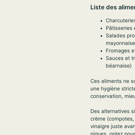
Liste des alime
Charcuteries
Pâtisseries e
Salades pro
mayonnaise
Fromages et 
Sauces et t
béarnaise)
Ces aliments ne so
une hygiène strict
conservation, mieu
Des alternatives s
crème (compotes, f
vinaigre juste ava
niques, optez pou