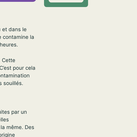
 et dans le
e contamine la
 heures.
. Cette
C’est pour cela
contamination
 souillés.
uites par un
lles
t la même. Des
origine