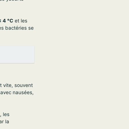
≤ 4 °C
et les
es bactéries se
 vite, souvent
, avec nausées,
 les
r la