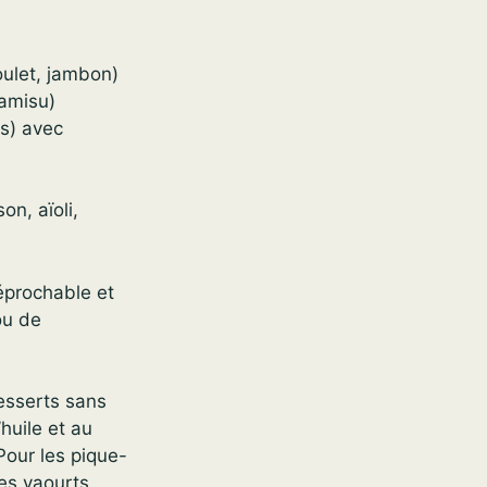
oulet, jambon)
ramisu)
fs) avec
n, aïoli,
réprochable et
ou de
desserts sans
huile et au
Pour les pique-
es yaourts