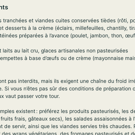
nts
 tranchées et viandes cuites conservées tièdes (rôti, p
t desserts à la crème (éclairs, millefeuilles, chantilly, ti
téinées préparées à l’avance (poulet, jambon, thon, œu
laits au lait cru, glaces artisanales non pasteurisées
rempettes à base d’œufs ou de crème (mayonnaise maiso
nt pas interdits, mais ils exigent une chaîne du froid ir
e. Si vous n’êtes pas sûr des conditions de préparation 
x vaut passer votre tour.
imples existent : préférez les produits pasteurisés, les 
ruits frais, gâteaux secs), les salades assaisonnées à l’
nt de servir, ainsi que les viandes servies très chaudes. 
r des wraps végétariens, des fromages pasteurisés et d