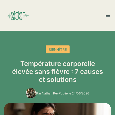
Aller
au
M
contenu
BIEN-ÊTRE
Température corporelle
élevée sans fièvre : 7 causes
et solutions
Par Nathan Rey
Publié le 24/06/2026