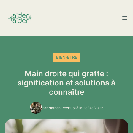
Aller
au
M
contenu
BIEN-ÊTRE
Main droite qui gratte :
signification et solutions à
connaître
Par Nathan Rey
Publié le 23/03/2026